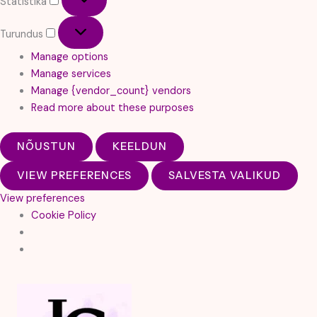
Statistika
Turundus
Turundus
Manage options
Manage services
Manage {vendor_count} vendors
Read more about these purposes
NÕUSTUN
KEELDUN
VIEW PREFERENCES
SALVESTA VALIKUD
View preferences
Cookie Policy
Skip
to
content